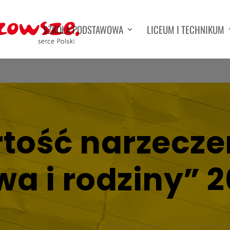
SZKOŁA PODSTAWOWA
LICEUM I TECHNIKUM
tość narzecze
a i rodziny” 