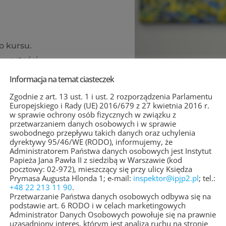
 kursu.
 wartości
Informacja na temat ciasteczek
Zgodnie z art. 13 ust. 1 i ust. 2 rozporządzenia Parlamentu
, prof. em. UKSW
Europejskiego i Rady (UE) 2016/679 z 27 kwietnia 2016 r.
w sprawie ochrony osób fizycznych w związku z
przetwarzaniem danych osobowych i w sprawie
swobodnego przepływu takich danych oraz uchylenia
dyrektywy 95/46/WE (RODO), informujemy, że
Administratorem Państwa danych osobowych jest Instytut
Papieża Jana Pawła II z siedzibą w Warszawie (kod
pocztowy: 02-972), mieszczący się przy ulicy Księdza
Prymasa Augusta Hlonda 1; e-mail:
inspektor@ipjp2.pl
; tel.:
+48 22 213 11 90
.
Przetwarzanie Państwa danych osobowych odbywa się na
podstawie art. 6 RODO i w celach marketingowych
Administrator Danych Osobowych powołuje się na prawnie
uzasadniony interes, którym jest analiza ruchu na stronie