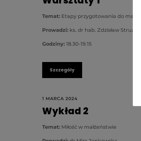
Warsztaty 1
Temat:
Etapy przygotowania do małż
Prowadzi:
ks. dr hab. Zdzisław Struzik
Godziny:
18.30-19.15
Szczegóły
1 MARCA 2024
Wykład 2
Temat:
Miłość w małżeństwie
Prowadzi:
dr Mira Jankowska