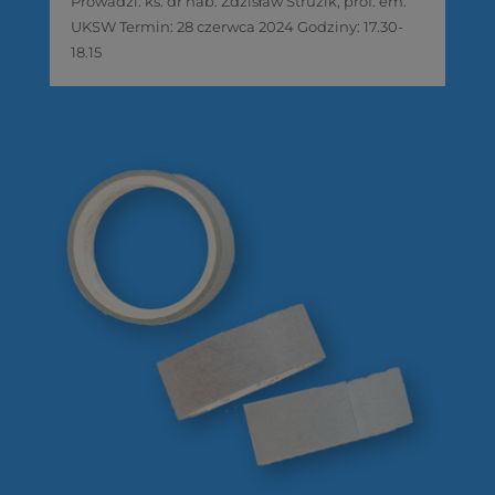
Prowadzi: ks. dr hab. Zdzisław Struzik, prof. em.
UKSW Termin: 28 czerwca 2024 Godziny: 17.30-
18.15