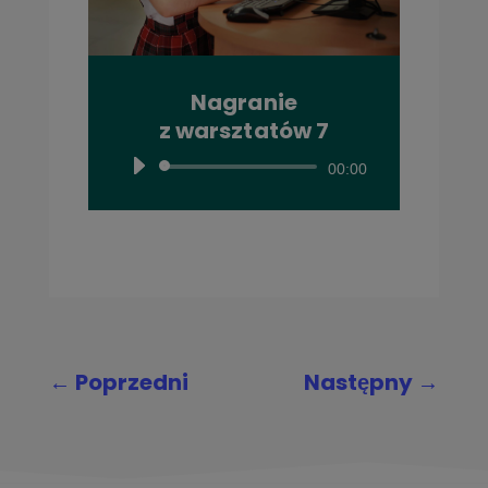
Nagranie
z warsztatów 7
Odtwarzacz
00:00
plików
dźwiękowych
←
Poprzedni
Następny
→