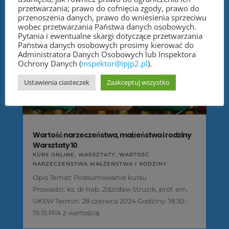
przetwarzania; prawo do cofnięcia zgody, prawo do
przenoszenia danych, prawo do wniesienia sprzeciwu
wobec przetwarzania Państwa danych osobowych.
Pytania i ewentualne skargi dotyczące przetwarzania
Państwa danych osobowych prosimy kierować do
Administratora Danych Osobowych lub Inspektora
Ochrony Danych (
inspektor@ipjp2.pl
).
Ustawienia ciasteczek
Zaakceptuj wszystko
Wartość narzeczeństwa, małżeństwa i rodziny
Warsztaty 10
KURS ONLINE
,
WARSZTATY
,
WARTOŚĆ
NARZECZEŃSTWA MAŁŻEŃSTWA I RODZINY
Opis Temat: Podsumowanie kursu
Prowadzi: ks. dr hab. Zdzisław Struzik, prof. em.
UKSW Termin: 28 czerwca 2024 Godziny: 18.30-
19.15 Plik z wartością