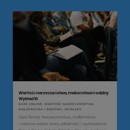
Wartość narzeczeństwa, małżeństwa i rodziny
Wykład 10
KURS ONLINE
,
WARTOŚĆ NARZECZEŃSTWA
MAŁŻEŃSTWA I RODZINY
,
WYKŁADY
Opis Temat: Narzeczeństwo, małżeństwo
i rodzina wobec wiary, płodności i wychowania