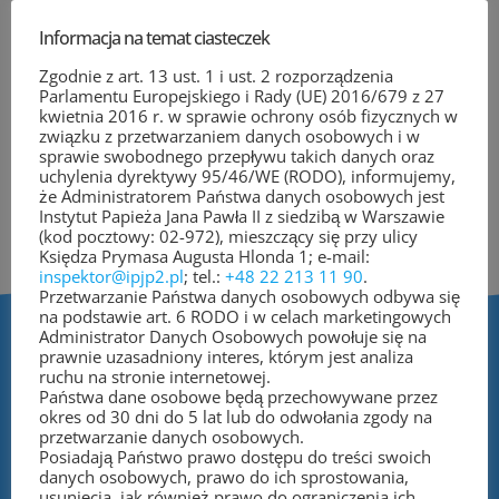
naukowych dotyczących m.in.
Informacja na temat ciasteczek
aksjologicznych podstaw wychowania,
Zgodnie z art. 13 ust. 1 i ust. 2 rozporządzenia
rodziny – jej wartości, problemów i
Parlamentu Europejskiego i Rady (UE) 2016/679 z 27
kwietnia 2016 r. w sprawie ochrony osób fizycznych w
wsparcia.
związku z przetwarzaniem danych osobowych i w
sprawie swobodnego przepływu takich danych oraz
uchylenia dyrektywy 95/46/WE (RODO), informujemy,
że Administratorem Państwa danych osobowych jest
Instytut Papieża Jana Pawła II z siedzibą w Warszawie
(kod pocztowy: 02-972), mieszczący się przy ulicy
Księdza Prymasa Augusta Hlonda 1; e-mail:
inspektor@ipjp2.pl
; tel.:
+48 22 213 11 90
.
Przetwarzanie Państwa danych osobowych odbywa się
na podstawie art. 6 RODO i w celach marketingowych
Administrator Danych Osobowych powołuje się na
prawnie uzasadniony interes, którym jest analiza
Powiązane treści
ruchu na stronie internetowej.
Państwa dane osobowe będą przechowywane przez
okres od 30 dni do 5 lat lub do odwołania zgody na
przetwarzanie danych osobowych.
Posiadają Państwo prawo dostępu do treści swoich
danych osobowych, prawo do ich sprostowania,
usunięcia, jak również prawo do ograniczenia ich